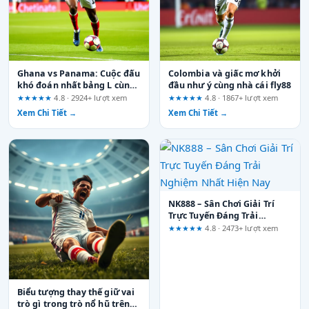
Ghana vs Panama: Cuộc đấu
Colombia và giấc mơ khởi
khó đoán nhất bảng L cùng
đầu như ý cùng nhà cái fly88
nhà cái fly88
★★★★★
4.8 · 2924+ lượt xem
★★★★★
4.8 · 1867+ lượt xem
Xem Chi Tiết →
Xem Chi Tiết →
NK888 – Sân Chơi Giải Trí
Trực Tuyến Đáng Trải
Nghiệm Nhất Hiện Nay
★★★★★
4.8 · 2473+ lượt xem
Biểu tượng thay thế giữ vai
trò gì trong trò nổ hũ trên