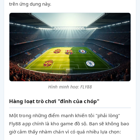
trên ứng dụng này.
Hình minh hoạ: FLY88
Hàng loạt trò chơi "đỉnh của chóp"
Một trong những điểm mạnh khiến tôi "phải lòng"
Fly88 app chính là kho game đồ sộ. Bạn sẽ không bao
giờ cảm thấy nhàm chán vì có quá nhiều lựa chọn: