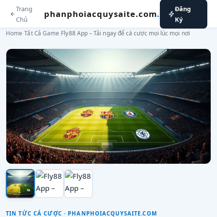
Trang
Đăng
phanphoiacquysaite.com
.
Chủ
Ký
Home
›
Tất Cả Game
›
Fly88 App – Tải ngay để cá cược mọi lúc mọi nơi
TIN TỨC CÁ CƯỢC · PHANPHOIACQUYSAITE.COM