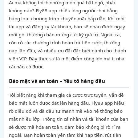
Ai mà không thích những món quà bất ngờ, phải
không nào? Fly88 app chiều lòng người chơi bằng
hàng loạt chương trình khuyến mãi hấp dẫn. Khi mới
tải app và đăng ký tài khoản, bạn sẽ nhận được ngay
một gói thưởng chào mừng cực kỳ giá trị. Ngoài ra,
còn có các chương trình hoàn trả tiền cược, thưởng
nạp lần đầu, và nhiều ưu đãi đặc biệt dành cho thành
viên VIP. Đây thực sự là một điểm cộng lớn mà ít nhà
cái nào có được.
Bảo mật và an toàn – Yếu tố hàng đầu
Tôi biết rằng khi tham gia cá cược trực tuyến, vấn đề
bảo mật luôn được đặt lên hàng đầu. Fly88 app hiểu
rõ điều đó và đã đầu tư mạnh mẽ vào hệ thống bảo
mật nhiều lớp. Thông tin cá nhân và tài khoản của bạn
sẽ được mã hóa an toàn, đảm bảo không bị rò rỉ ra
ngoài. Bạn hoàn toàn yên tâm khi nạp tiền, rút tiền