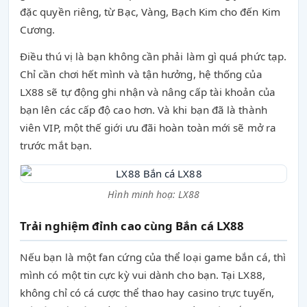
đặc quyền riêng, từ Bạc, Vàng, Bạch Kim cho đến Kim
Cương.
Điều thú vị là bạn không cần phải làm gì quá phức tạp.
Chỉ cần chơi hết mình và tận hưởng, hệ thống của
LX88 sẽ tự động ghi nhận và nâng cấp tài khoản của
bạn lên các cấp độ cao hơn. Và khi bạn đã là thành
viên VIP, một thế giới ưu đãi hoàn toàn mới sẽ mở ra
trước mắt bạn.
Hình minh hoạ: LX88
Trải nghiệm đỉnh cao cùng Bắn cá LX88
Nếu bạn là một fan cứng của thể loại game bắn cá, thì
mình có một tin cực kỳ vui dành cho bạn. Tại LX88,
không chỉ có cá cược thể thao hay casino trực tuyến,