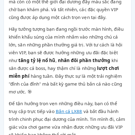
mà còn có một thế giới đại dương đầy màu sắc đang
chờ bạn khám phá. Và tất nhiên, các đặc quyền VIP
cũng được áp dụng một cách trọn vẹn tại đây.
Hãy tưởng tượng bạn đang ngồi trước màn hình, điều
khiển khẩu súng của mình nhắm vào những chú cá
lớn, săn những phần thưởng giá trị. Với tư cách là hội
viên VIP, bạn sẽ được hưởng những ưu đãi đặc biệt
như
tăng tỷ lệ nổ hũ
,
nhân đôi phần thưởng
khi
săn được cá boss, hay thậm chí là những
lượt chơi
miễn phí
hàng tuần. Đây thực sự là một trải nghiệm
"đỉnh của đỉnh" mà bất kỳ game thủ bắn cá nào cũng
mơ ước. 🎯
Để tận hưởng trọn vẹn những điều này, bạn có thể
truy cập trực tiếp vào
Bắn cá LX88
và bắt đầu hành
trình chinh phục đại dương của mình. Tin mình đi, cảm
giác vừa chơi game vừa nhận được những ưu đãi VIP
sẽ khiến bạn không thể rời mắt.