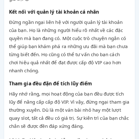
Kết nối với quản lý tài khoản cá nhân
Đừng ngần ngại liên hệ với người quản lý tài khoản
của bạn. Họ là những người hiểu rõ nhất về các đặc
quyền mà bạn đang có. Một cuộc trò chuyện ngắn có
thể giúp bạn khám phá ra những ưu đãi mà bạn chưa
từng biết đến. Họ cũng có thể tư vấn cho bạn cách
chơi hiệu quả nhất để đạt được cấp độ VIP cao hơn
nhanh chóng.
Tham gia đều đặn để tích lũy điểm
Hãy nhớ rằng, mọi hoạt động của bạn đều được tích
lũy để nâng cấp cấp độ VIP. Vì vậy, đừng ngại tham gia
thường xuyên. Dù là một ván bài nhỏ hay một lượt
quay slot, tất cả đều có giá trị. Sự kiên trì của bạn chắc
chắn sẽ được đền đáp xứng đáng.