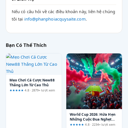
Nếu có câu hỏi về các điều khoản này, liên hệ chúng
tôi tại
info@phanphoiacquysaite.com
.
Bạn Có Thể Thích
Mẹo Chơi Cá Cược New88
Thắng Lớn Từ Cao Thủ
★★★★★
4.8 · 2879+ lượt xem
World Cup 2026: Hứa Hẹn
Những Cuộc Đua Nghẹt
Thở Từ Vòng Bảng Đến
★★★★★
4.8 · 2234+ lượt xem