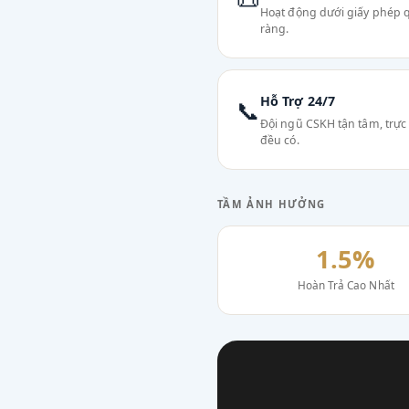
Hoạt động dưới giấy phép q
ràng.
Hỗ Trợ 24/7
📞
Đội ngũ CSKH tận tâm, trực 
đều có.
TẦM ẢNH HƯỞNG
1.5%
Hoàn Trả Cao Nhất