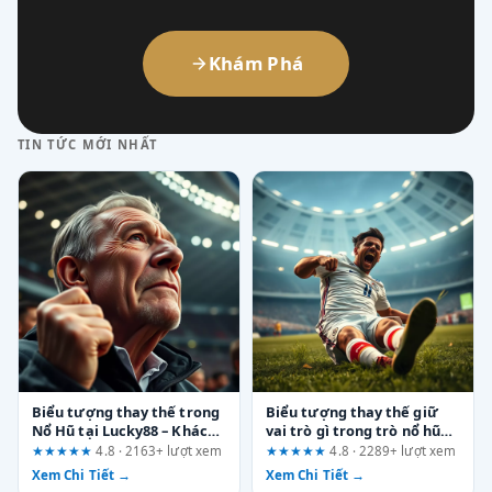
Khám Phá
TIN TỨC MỚI NHẤT
Biểu tượng thay thế trong
Biểu tượng thay thế giữ
Nổ Hũ tại Lucky88 – Khác
vai trò gì trong trò nổ hũ
biệt thực sự hay chỉ là
trên five88vt.com? Góc
★★★★★
4.8 · 2163+ lượt xem
★★★★★
4.8 · 2289+ lượt xem
chiêu trò?
nhìn từ người dùng thực tế
Xem Chi Tiết →
Xem Chi Tiết →