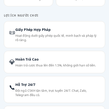
LỢI ÍCH NGƯỜI CHƠI
Giấy Phép Hợp Pháp
📜
Hoạt động dưới giấy phép quốc tế, minh bạch và pháp lý
rõ ràng.
Hoàn Trả Cao
💎
Hoàn trả cược thua lên đến 1.5%, không giới hạn số tiền.
Hỗ Trợ 24/7
📞
Đội ngũ CSKH tận tâm, trực tuyến 24/7. Chat, Zalo,
Telegram đều có.