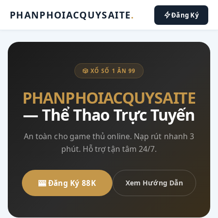
PHANPHOIACQUYSAITE
.
Đăng Ký
🎲 XỔ SỐ 1 ĂN 99
PHANPHOIACQUYSAITE
— Thể Thao Trực Tuyến
An toàn cho game thủ online. Nạp rút nhanh 3
phút. Hỗ trợ tận tâm 24/7.
🎰 Đăng Ký 88K
Xem Hướng Dẫn