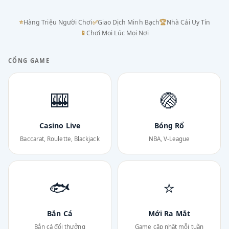
⭐
Hàng Triệu Người Chơi
✅
Giao Dịch Minh Bạch
🏆
Nhà Cái Uy Tín
📱
Chơi Mọi Lúc Mọi Nơi
CỔNG GAME
🎰
🏐
Casino Live
Bóng Rổ
Baccarat, Roulette, Blackjack
NBA, V-League
🐟
⭐
Bắn Cá
Mới Ra Mắt
Bắn cá đổi thưởng
Game cập nhật mỗi tuần