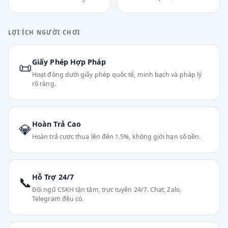
LỢI ÍCH NGƯỜI CHƠI
Giấy Phép Hợp Pháp
📜
Hoạt động dưới giấy phép quốc tế, minh bạch và pháp lý
rõ ràng.
Hoàn Trả Cao
💎
Hoàn trả cược thua lên đến 1.5%, không giới hạn số tiền.
Hỗ Trợ 24/7
📞
Đội ngũ CSKH tận tâm, trực tuyến 24/7. Chat, Zalo,
Telegram đều có.