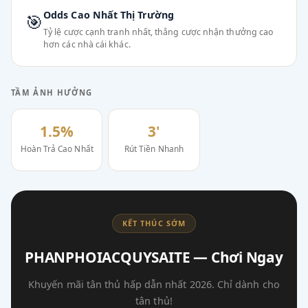
Odds Cao Nhất Thị Trường
🎯
Tỷ lệ cược cạnh tranh nhất, thắng cược nhận thưởng cao
hơn các nhà cái khác.
TẦM ẢNH HƯỞNG
1.5%
3'
Hoàn Trả Cao Nhất
Rút Tiền Nhanh
KẾT THÚC SỚM
PHANPHOIACQUYSAITE — Chơi Ngay
Khuyến mãi tân thủ hấp dẫn nhất 2026. Chỉ dành cho
tân thủ!