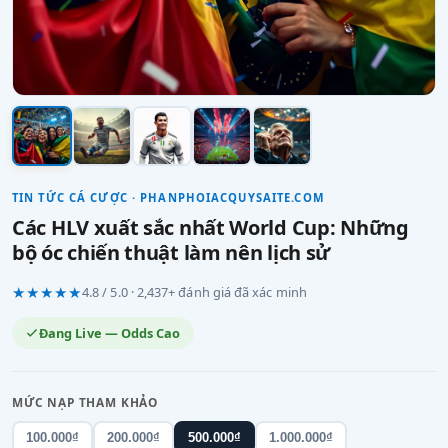
TIN TỨC CÁ CƯỢC · PHANPHOIACQUYSAITE.COM
Các HLV xuất sắc nhất World Cup: Những
bộ óc chiến thuật làm nên lịch sử
★★★★★
4.8 / 5.0 · 2,437+ đánh giá đã xác minh
Đang Live — Odds Cao
MỨC NẠP THAM KHẢO
100.000₫
200.000₫
500.000₫
1.000.000₫