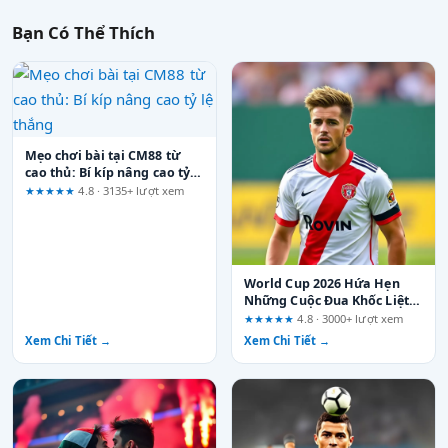
Bạn Có Thể Thích
Mẹo chơi bài tại CM88 từ
cao thủ: Bí kíp nâng cao tỷ
lệ thắng
★★★★★
4.8 · 3135+ lượt xem
World Cup 2026 Hứa Hẹn
Những Cuộc Đua Khốc Liệt
Đến Giây Phút Cuối Cùng
★★★★★
4.8 · 3000+ lượt xem
Xem Chi Tiết →
Xem Chi Tiết →