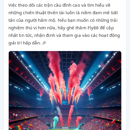
Việc theo dõi các trận cầu đỉnh cao và tìm hiểu về
những chiến thuật thiên tài luôn là niềm đam mê bất
tận của người hâm mộ. Nếu bạn muốn có những trải
nghiệm thú vị hơn nữa, hãy ghé thăm Fly88 để cập
nhật tin tức, nhận định và tham gia vào các hoạt động
giải trí hấp dẫn. 🎉