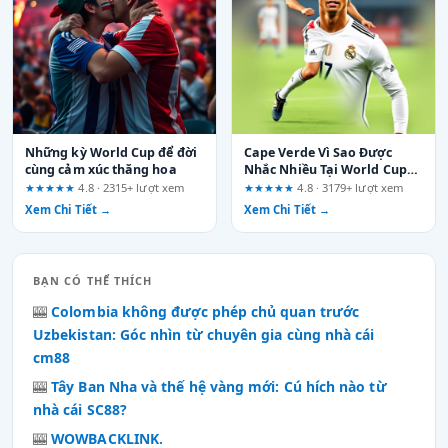
Những kỳ World Cup để đời
Cape Verde Vì Sao Được
cùng cảm xúc thăng hoa
Nhắc Nhiều Tại World Cup
2026? Câu Chuyện Của
★★★★★
4.8 · 2315+ lượt xem
★★★★★
4.8 · 3179+ lượt xem
Những Chú "Cá Mập" Nhỏ
Xem Chi Tiết →
Xem Chi Tiết →
Bé
BẠN CÓ THỂ THÍCH
🎰
Colombia không được phép chủ quan trước
Uzbekistan: Góc nhìn từ chuyên gia cùng nhà cái
cm88
🎰
Tây Ban Nha và thế hệ vàng mới: Cú hích nào từ
nhà cái SC88?
🎰
WOWBACKLINK.