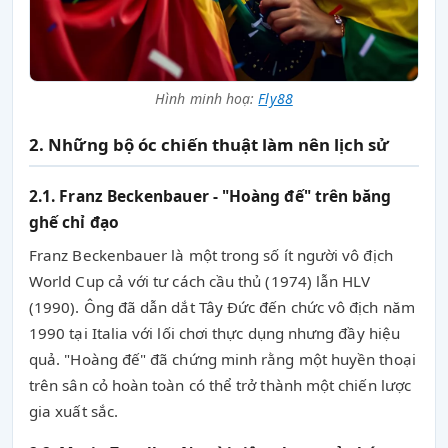
Hình minh hoạ:
Fly88
2. Những bộ óc chiến thuật làm nên lịch sử
2.1. Franz Beckenbauer - "Hoàng đế" trên băng
ghế chỉ đạo
Franz Beckenbauer là một trong số ít người vô địch
World Cup cả với tư cách cầu thủ (1974) lẫn HLV
(1990). Ông đã dẫn dắt Tây Đức đến chức vô địch năm
1990 tại Italia với lối chơi thực dụng nhưng đầy hiệu
quả. "Hoàng đế" đã chứng minh rằng một huyền thoại
trên sân cỏ hoàn toàn có thể trở thành một chiến lược
gia xuất sắc.