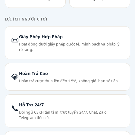
LỢI ÍCH NGƯỜI CHƠI
Giấy Phép Hợp Pháp
📜
Hoạt động dưới giấy phép quốc tế, minh bạch và pháp lý
rõ ràng.
Hoàn Trả Cao
💎
Hoàn trả cược thua lên đến 1.5%, không giới hạn số tiền.
Hỗ Trợ 24/7
📞
Đội ngũ CSKH tận tâm, trực tuyến 24/7. Chat, Zalo,
Telegram đều có.