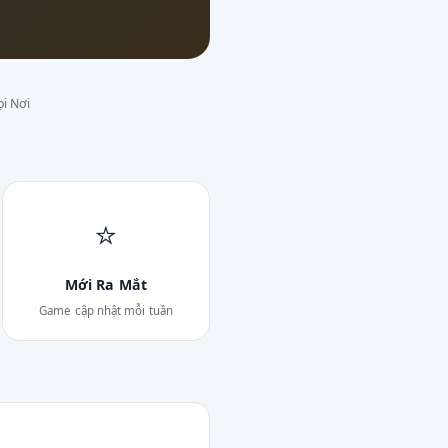
i Nơi
⭐
Mới Ra Mắt
Game cập nhật mỗi tuần