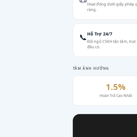
Hoạt động dưới giấy phép q
ràng.
Hỗ Trợ 24/7
📞
Đội ngũ CSKH tận tâm, trực 
đều có.
TẦM ẢNH HƯỞNG
1.5%
Hoàn Trả Cao Nhất