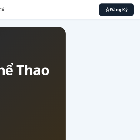
CÁ
Đăng Ký
hể Thao