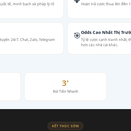
uốc tế, minh bạch và pháp lý rõ
Hoàn trả cược thua lên đến 1
Odds Cao Nhất Thị Trư
🎯
tuyến 24/7. Chat, Zalo, Telegram
Tỷ lệ cược cạnh tranh nhất,
hơn các nhà cái khác.
3'
Rút Tiền Nhanh
KẾT THÚC SỚM