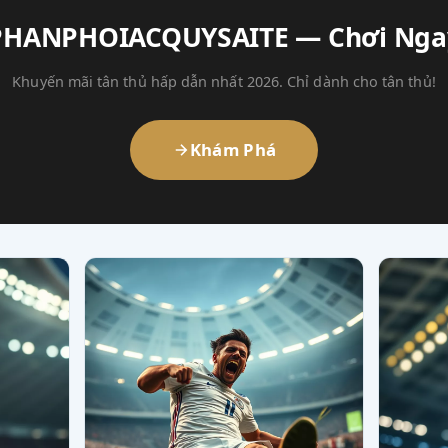
PHANPHOIACQUYSAITE — Chơi Nga
Khuyến mãi tân thủ hấp dẫn nhất 2026. Chỉ dành cho tân thủ!
Khám Phá