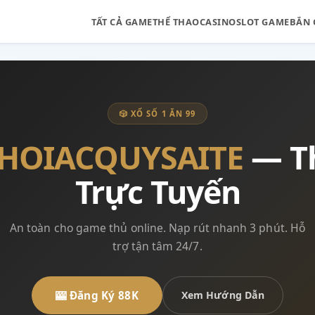
TẤT CẢ GAME
THỂ THAO
CASINO
SLOT GAME
BẮN 
🎲 XỔ SỐ 1 ĂN 99
HOIACQUYSAITE
— T
Trực Tuyến
An toàn cho game thủ online. Nạp rút nhanh 3 phút. Hỗ
trợ tận tâm 24/7.
🎰 Đăng Ký 88K
Xem Hướng Dẫn