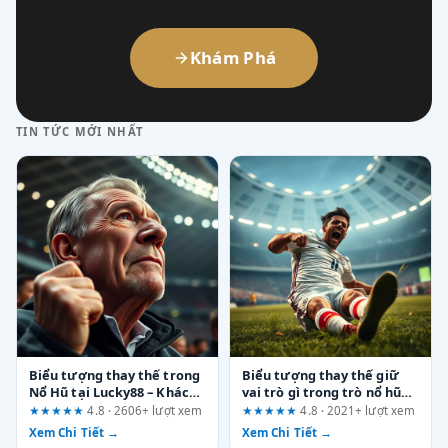
Khám Phá
TIN TỨC MỚI NHẤT
Biểu tượng thay thế trong
Biểu tượng thay thế giữ
Nổ Hũ tại Lucky88 – Khác
vai trò gì trong trò nổ hũ
biệt thực sự hay chỉ là
trên five88vt.com? Góc
★★★★★
4.8 · 2606+ lượt xem
★★★★★
4.8 · 2021+ lượt xem
chiêu trò?
nhìn từ người dùng thực tế
Xem Chi Tiết →
Xem Chi Tiết →