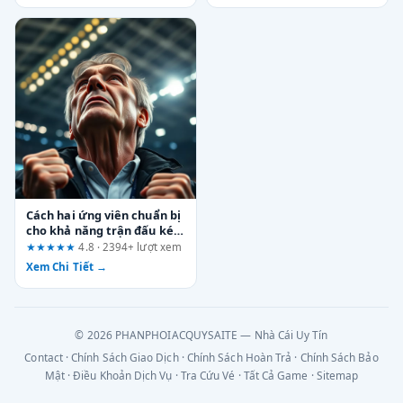
Cách hai ứng viên chuẩn bị
cho khả năng trận đấu kéo
dài tại 9bet.today: Đánh
★★★★★
4.8 · 2394+ lượt xem
giá tổng quan
Xem Chi Tiết →
© 2026 PHANPHOIACQUYSAITE — Nhà Cái Uy Tín
Contact
·
Chính Sách Giao Dịch
·
Chính Sách Hoàn Trả
·
Chính Sách Bảo
Mật
·
Điều Khoản Dịch Vụ
·
Tra Cứu Vé
·
Tất Cả Game
·
Sitemap