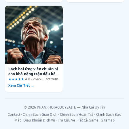
Cách hai ứng viên chuẩn bị
cho khả năng trận đấu kéo
dài tại 9bet.today: Đánh
★★★★★
4.8 · 2645+ lượt xem
giá tổng quan
Xem Chi Tiết →
© 2026 PHANPHOIACQUYSAITE — Nhà Cái Uy Tín
Contact
·
Chính Sách Giao Dịch
·
Chính Sách Hoàn Trả
·
Chính Sách Bảo
Mật
·
Điều Khoản Dịch Vụ
·
Tra Cứu Vé
·
Tất Cả Game
·
Sitemap