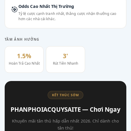
Odds Cao Nhất Thị Trường
🎯
Tỷ lệ cược cạnh tranh nhất, thắng cược nhận thưởng cao
hơn các nhà cái khác.
TẦM ẢNH HƯỞNG
1.5%
3'
Hoàn Trả Cao Nhất
Rút Tiền Nhanh
KẾT THÚC SỚM
PHANPHOIACQUYSAITE — Chơi Ngay
Khuyến mãi tân thủ hấp dẫn nhất 2026. Chỉ dành cho
tân thủ!