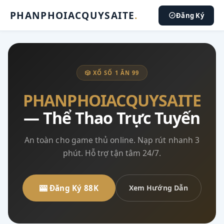
PHANPHOIACQUYSAITE
.
Đăng Ký
🎲 XỔ SỐ 1 ĂN 99
PHANPHOIACQUYSAITE
— Thể Thao Trực Tuyến
An toàn cho game thủ online. Nạp rút nhanh 3
phút. Hỗ trợ tận tâm 24/7.
🎰 Đăng Ký 88K
Xem Hướng Dẫn