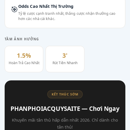
Odds Cao Nhất Thị Trường
🎯
Tỷ lệ cược cạnh tranh nhất, thắng cược nhận thưởng cao
hơn các nhà cái khác.
TẦM ẢNH HƯỞNG
1.5%
3'
Hoàn Trả Cao Nhất
Rút Tiền Nhanh
KẾT THÚC SỚM
PHANPHOIACQUYSAITE — Chơi Ngay
Khuyến mãi tân thủ hấp dẫn nhất 2026. Chỉ dành cho
tân thủ!