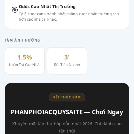
Odds Cao Nhất Thị Trường
🎯
Tỷ lệ cược cạnh tranh nhất, thắng cược nhận thưởng cao
hơn các nhà cái khác.
TẦM ẢNH HƯỞNG
1.5%
3'
Hoàn Trả Cao Nhất
Rút Tiền Nhanh
KẾT THÚC SỚM
PHANPHOIACQUYSAITE — Chơi Ngay
Khuyến mãi tân thủ hấp dẫn nhất 2026. Chỉ dành cho
tân thủ!