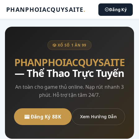
PHANPHOIACQUYSAITE
.
Đăng Ký
🎲 XỔ SỐ 1 ĂN 99
PHANPHOIACQUYSAITE
— Thể Thao Trực Tuyến
An toàn cho game thủ online. Nạp rút nhanh 3
phút. Hỗ trợ tận tâm 24/7.
🎰 Đăng Ký 88K
Xem Hướng Dẫn