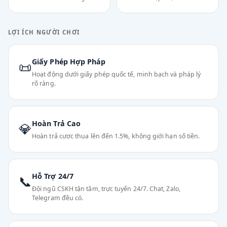
LỢI ÍCH NGƯỜI CHƠI
Giấy Phép Hợp Pháp
📜
Hoạt động dưới giấy phép quốc tế, minh bạch và pháp lý
rõ ràng.
Hoàn Trả Cao
💎
Hoàn trả cược thua lên đến 1.5%, không giới hạn số tiền.
Hỗ Trợ 24/7
📞
Đội ngũ CSKH tận tâm, trực tuyến 24/7. Chat, Zalo,
Telegram đều có.