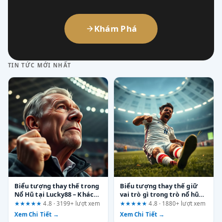
Khám Phá
TIN TỨC MỚI NHẤT
Biểu tượng thay thế trong
Biểu tượng thay thế giữ
Nổ Hũ tại Lucky88 – Khác
vai trò gì trong trò nổ hũ
biệt thực sự hay chỉ là
trên five88vt.com? Góc
★★★★★
4.8 · 3199+ lượt xem
★★★★★
4.8 · 1880+ lượt xem
chiêu trò?
nhìn từ người dùng thực tế
Xem Chi Tiết →
Xem Chi Tiết →