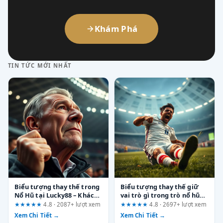
Khám Phá
TIN TỨC MỚI NHẤT
Biểu tượng thay thế trong
Biểu tượng thay thế giữ
Nổ Hũ tại Lucky88 – Khác
vai trò gì trong trò nổ hũ
biệt thực sự hay chỉ là
trên five88vt.com? Góc
★★★★★
4.8 · 2087+ lượt xem
★★★★★
4.8 · 2697+ lượt xem
chiêu trò?
nhìn từ người dùng thực tế
Xem Chi Tiết →
Xem Chi Tiết →