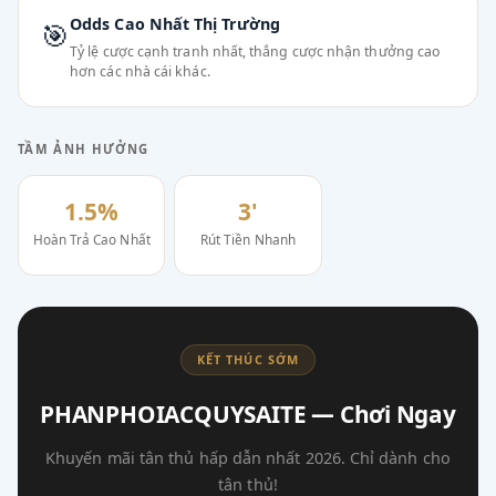
Odds Cao Nhất Thị Trường
🎯
Tỷ lệ cược cạnh tranh nhất, thắng cược nhận thưởng cao
hơn các nhà cái khác.
TẦM ẢNH HƯỞNG
1.5%
3'
Hoàn Trả Cao Nhất
Rút Tiền Nhanh
KẾT THÚC SỚM
PHANPHOIACQUYSAITE — Chơi Ngay
Khuyến mãi tân thủ hấp dẫn nhất 2026. Chỉ dành cho
tân thủ!