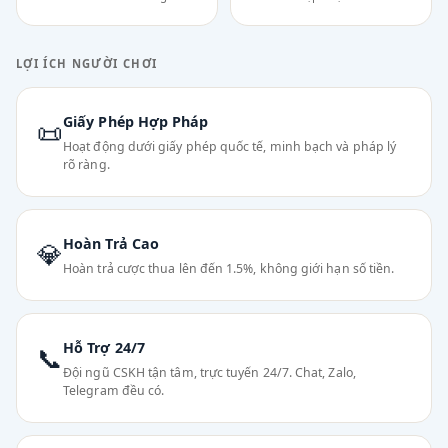
LỢI ÍCH NGƯỜI CHƠI
Giấy Phép Hợp Pháp
📜
Hoạt động dưới giấy phép quốc tế, minh bạch và pháp lý
rõ ràng.
Hoàn Trả Cao
💎
Hoàn trả cược thua lên đến 1.5%, không giới hạn số tiền.
Hỗ Trợ 24/7
📞
Đội ngũ CSKH tận tâm, trực tuyến 24/7. Chat, Zalo,
Telegram đều có.