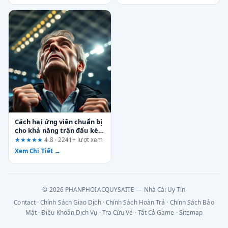
Cách hai ứng viên chuẩn bị
cho khả năng trận đấu kéo
dài tại 9bet.today: Đánh
★★★★★
4.8 · 2241+ lượt xem
giá tổng quan
Xem Chi Tiết →
© 2026 PHANPHOIACQUYSAITE — Nhà Cái Uy Tín
Contact
·
Chính Sách Giao Dịch
·
Chính Sách Hoàn Trả
·
Chính Sách Bảo
Mật
·
Điều Khoản Dịch Vụ
·
Tra Cứu Vé
·
Tất Cả Game
·
Sitemap