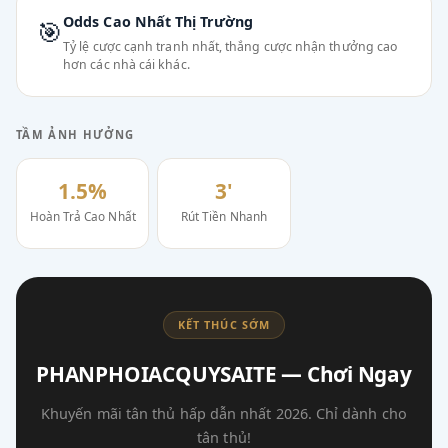
Odds Cao Nhất Thị Trường
🎯
Tỷ lệ cược cạnh tranh nhất, thắng cược nhận thưởng cao
hơn các nhà cái khác.
TẦM ẢNH HƯỞNG
1.5%
3'
Hoàn Trả Cao Nhất
Rút Tiền Nhanh
KẾT THÚC SỚM
PHANPHOIACQUYSAITE — Chơi Ngay
Khuyến mãi tân thủ hấp dẫn nhất 2026. Chỉ dành cho
tân thủ!