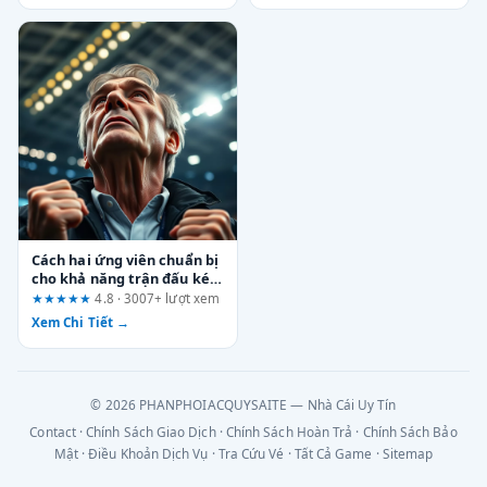
Cách hai ứng viên chuẩn bị
cho khả năng trận đấu kéo
dài tại 9bet.today: Đánh
★★★★★
4.8 · 3007+ lượt xem
giá tổng quan
Xem Chi Tiết →
© 2026 PHANPHOIACQUYSAITE — Nhà Cái Uy Tín
Contact
·
Chính Sách Giao Dịch
·
Chính Sách Hoàn Trả
·
Chính Sách Bảo
Mật
·
Điều Khoản Dịch Vụ
·
Tra Cứu Vé
·
Tất Cả Game
·
Sitemap